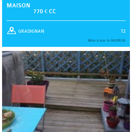
MAISON
770 € CC
T2
GRADIGNAN
Mise à jour le 06/08/26