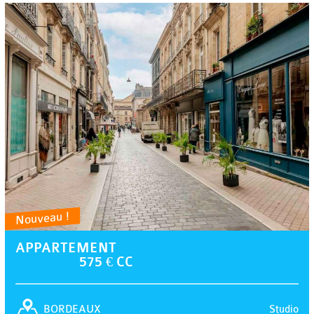
Nouveau !
APPARTEMENT
575 € CC
Studio
BORDEAUX