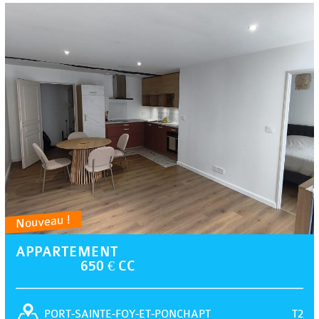
Nouveau !
APPARTEMENT
650 € CC
T2
PORT-SAINTE-FOY-ET-PONCHAPT