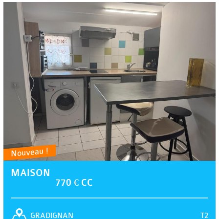
Nouveau !
MAISON
770 € CC
T2
GRADIGNAN