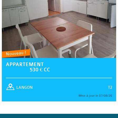
Nouveau !
APPARTEMENT
530 € CC
T2
LANGON
Mise à jour le 07/08/26