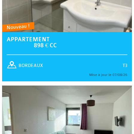
Nouveau !
APPARTEMENT
898 € CC
T3
BORDEAUX
Mise à jour le 07/08/26