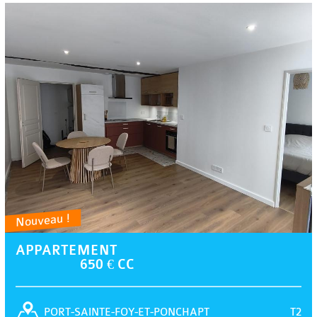
Nouveau !
APPARTEMENT
650 € CC
T2
PORT-SAINTE-FOY-ET-PONCHAPT