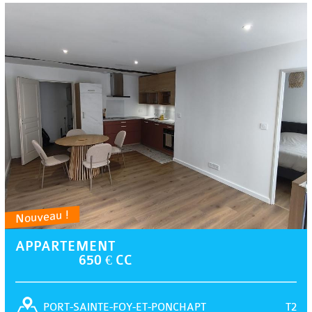
Nouveau !
APPARTEMENT
650 € CC
T2
PORT-SAINTE-FOY-ET-PONCHAPT