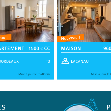
au !
Nouveau !
ARTEMENT
1500 € CC
MAISON
960
T3
BORDEAUX
LACANAU
Mise à jour le 05/08/26
Mise à jour le
ES
P