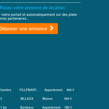
ffusez votre annonce de location.
r notre portail et automatiquement sur des plate-
rmes partenaires...
Déposer une annonce
Chambre
VILLENAVE- ..
Appartement
460 €
T3
BILLAUX
Maison
965 €
1 bis
Bordeaux
Appartement
780 €