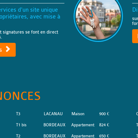
rvices d'un site unique
Di
priétaires, avec mise à
su
fo
t signatures se font en direct
s.
ts
NONCES
T3
LACANAU
Maison
900 €
T1 bis
BORDEAUX
Appartement
824 €
T2
BORDEAUX
Appartement
650 €
T