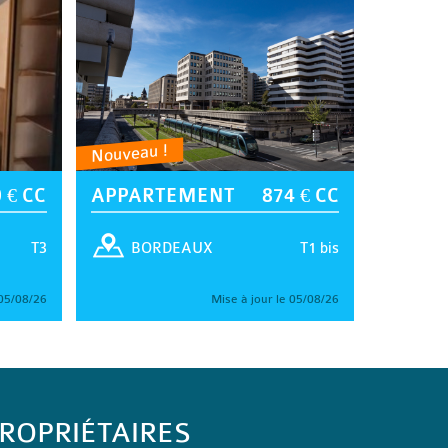
Nouveau !
 € CC
APPARTEMENT
874 € CC
T3
T1 bis
BORDEAUX
 05/08/26
Mise à jour le 05/08/26
ROPRIÉTAIRES