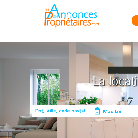
La locat
Max km