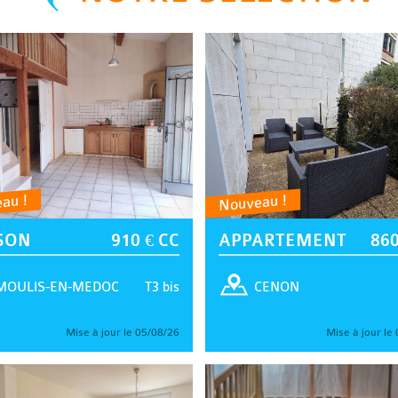
au !
Nouveau !
SON
910 € CC
APPARTEMENT
860
T3 bis
MOULIS-EN-MEDOC
CENON
Mise à jour le 05/08/26
Mise à jour le