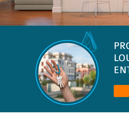
PR
LO
ENT