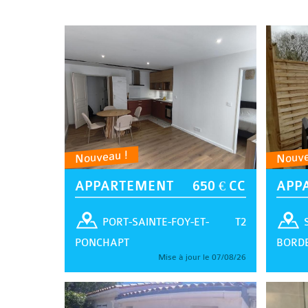
Nouveau !
Nouve
APPARTEMENT
650 € CC
APP
T2
PORT-SAINTE-FOY-ET-
PONCHAPT
BORD
Mise à jour le 07/08/26