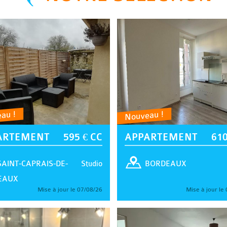
au !
Nouveau !
ARTEMENT
595 € CC
APPARTEMENT
610
Studio
SAINT-CAPRAIS-DE-
BORDEAUX
EAUX
Mise à jour le 07/08/26
Mise à jour le