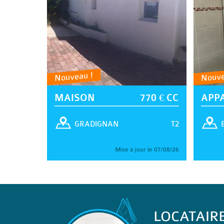
Nouveau !
Nouve
MAISON
770 € CC
APP
T2
GRADIGNAN
Mise à jour le 07/08/26
LOCATAIR