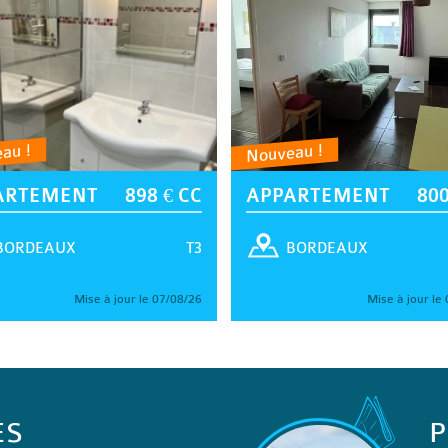
au !
Nouveau !
ARTEMENT
898 € CC
APPARTEMENT
800
T3
BORDEAUX
BORDEAUX
Mise à jour le 07/08/26
Mise à jour le
ES
P