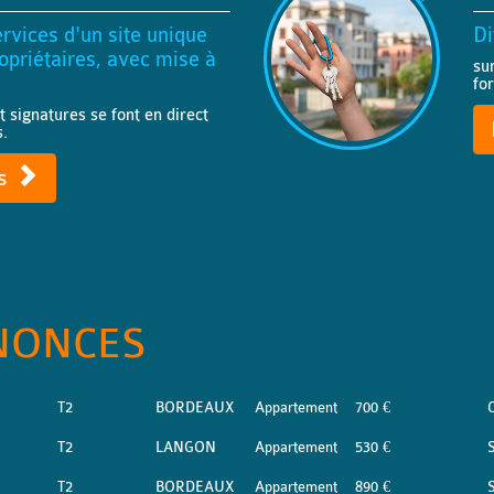
rvices d'un site unique
Di
priétaires, avec mise à
su
fo
t signatures se font en direct
s.
ts
NONCES
T2
BORDEAUX
Appartement
700 €
T2
LANGON
Appartement
530 €
S
T2
BORDEAUX
Appartement
890 €
S