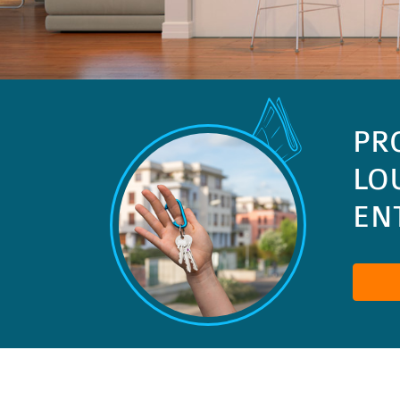
PR
LO
ENT