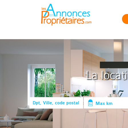
La locat
Max km