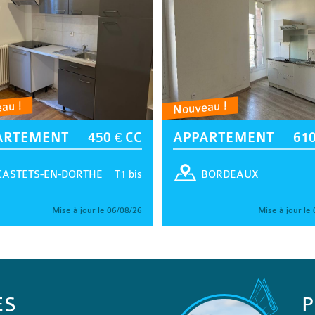
au !
Nouveau !
ARTEMENT
450 € CC
APPARTEMENT
610
T1 bis
CASTETS-EN-DORTHE
BORDEAUX
Mise à jour le 06/08/26
Mise à jour le
ES
P