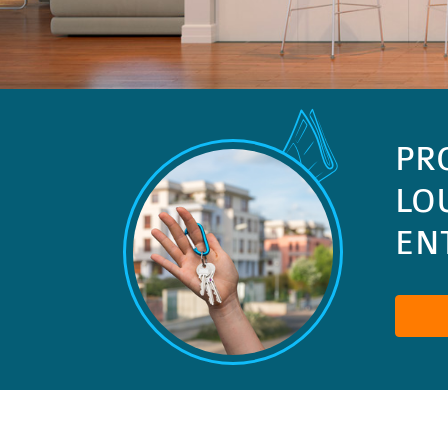
PR
LO
ENT