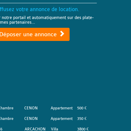
ffusez votre annonce de location.
r notre portail et automatiquement sur des plate-
rmes partenaires...
Déposer une annonce
Chambre
CENON
Appartement
500 €
Chambre
CENON
Appartement
350 €
T6
ARCACHON
Villa
3800 €