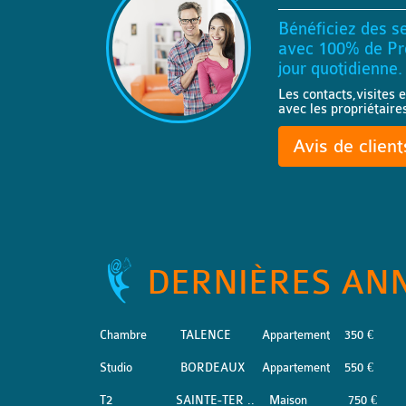
Bénéficiez des se
avec 100% de Pro
jour quotidienne.
Les contacts,visites e
avec les propriétaire
Avis de clien
DERNIÈRES AN
Chambre
TALENCE
Appartement
350 €
Studio
BORDEAUX
Appartement
550 €
T2
SAINTE-TER ..
Maison
750 €