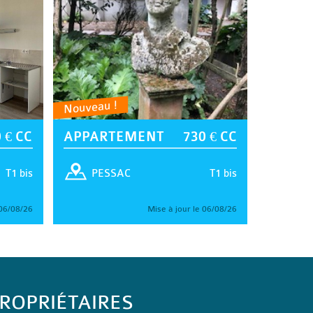
Nouveau !
 € CC
APPARTEMENT
730 € CC
T1 bis
T1 bis
PESSAC
 06/08/26
Mise à jour le 06/08/26
ROPRIÉTAIRES