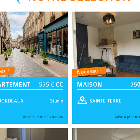
au !
Nouveau !
ARTEMENT
575 € CC
MAISON
750
Studio
BORDEAUX
SAINTE-TERRE
Mise à jour le 07/08/26
Mise à jour le