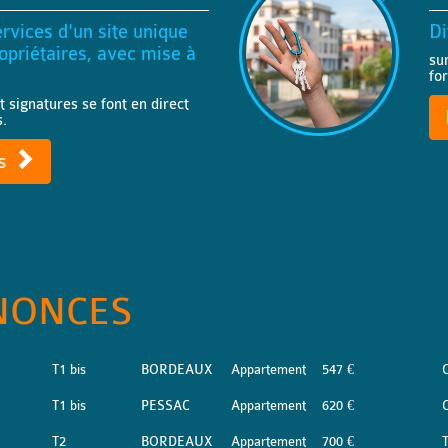
rvices d'un site unique
Di
priétaires, avec mise à
su
fo
t signatures se font en direct
s.
ts
NONCES
T1 bis
BORDEAUX
Appartement
547 €
T1 bis
PESSAC
Appartement
620 €
T2
BORDEAUX
Appartement
700 €