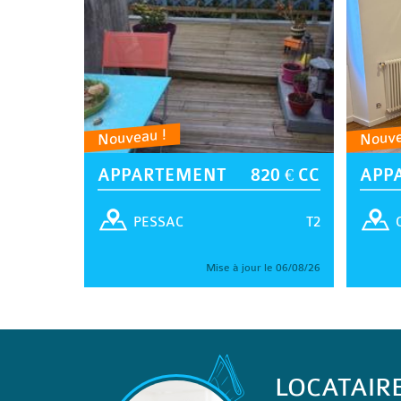
Nouveau !
Nouve
APPARTEMENT
820 € CC
APP
T2
PESSAC
Mise à jour le 06/08/26
LOCATAIR