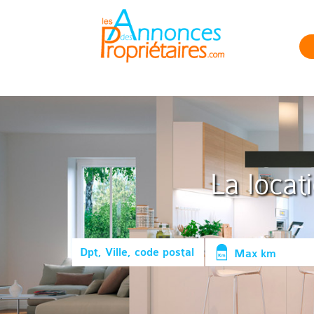
La locat
Max km