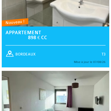
Nouveau !
APPARTEMENT
898 € CC
T3
BORDEAUX
Mise à jour le 07/08/26