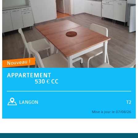
Nouveau !
APPARTEMENT
530 € CC
T2
LANGON
Mise à jour le 07/08/26