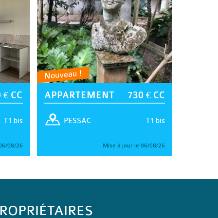
Nouveau !
 € CC
APPARTEMENT
730 € CC
T1 bis
T1 bis
PESSAC
 06/08/26
Mise à jour le 06/08/26
ROPRIÉTAIRES