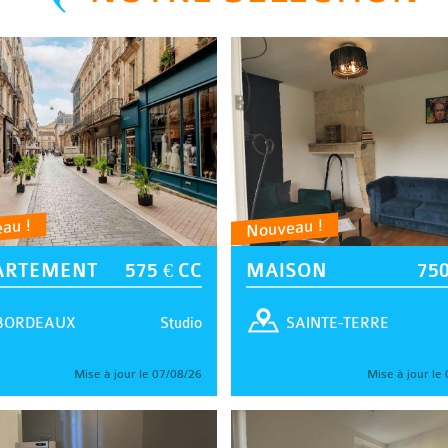
au !
Nouveau !
ARTEMENT
575 € CC
MAISON
750
Studio
BORDEAUX
SAINTE-TERRE
Mise à jour le 07/08/26
Mise à jour le