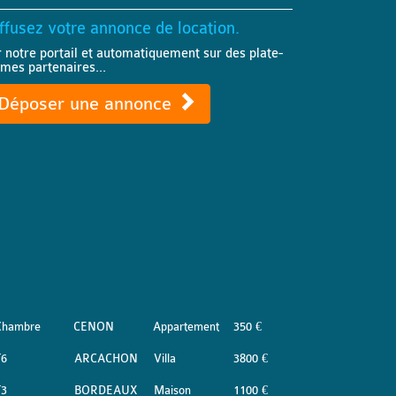
ffusez votre annonce de location.
r notre portail et automatiquement sur des plate-
rmes partenaires...
Déposer une annonce
Chambre
CENON
Appartement
350 €
T6
ARCACHON
Villa
3800 €
T3
BORDEAUX
Maison
1100 €