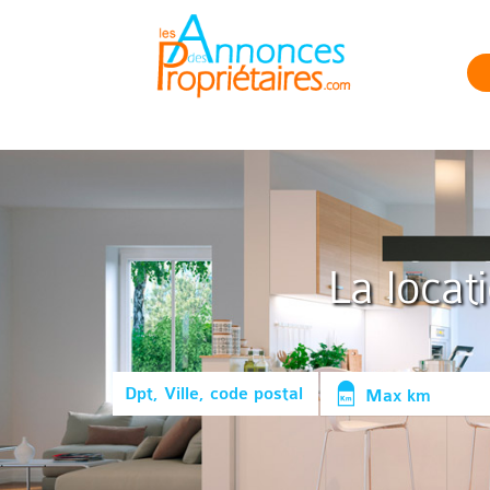
La locat
Max km