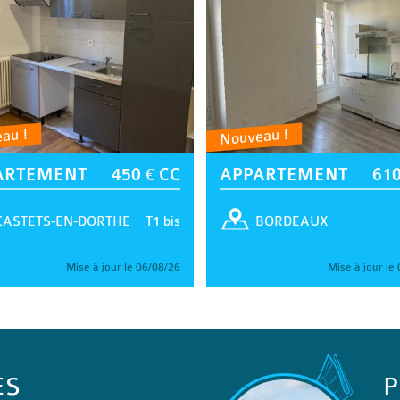
au !
Nouveau !
ARTEMENT
450 € CC
APPARTEMENT
610
T1 bis
CASTETS-EN-DORTHE
BORDEAUX
Mise à jour le 06/08/26
Mise à jour le
ES
P