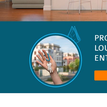
PR
LO
ENT