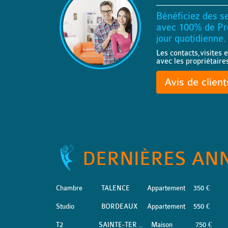
Bénéficiez des se
avec 100% de Pro
jour quotidienne.
Les contacts,visites e
avec les propriétaire
Avis de clien
DERNIÈRES AN
Chambre
TALENCE
Appartement
350 €
Studio
BORDEAUX
Appartement
550 €
T2
SAINTE-TER ..
Maison
750 €