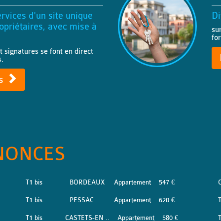
rvices d'un site unique
Di
priétaires, avec mise à
su
fo
t signatures se font en direct
s.
ts
NONCES
T1 bis
BORDEAUX
Appartement
547 €
T1 bis
PESSAC
Appartement
620 €
T1 bis
CASTETS-EN ..
Appartement
580 €