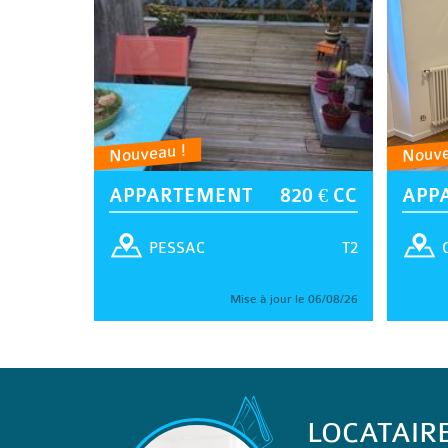
Nouveau !
Nouve
APPARTEMENT
820 € CC
APP
T2
PESSAC
Mise à jour le 06/08/26
LOCATAIR