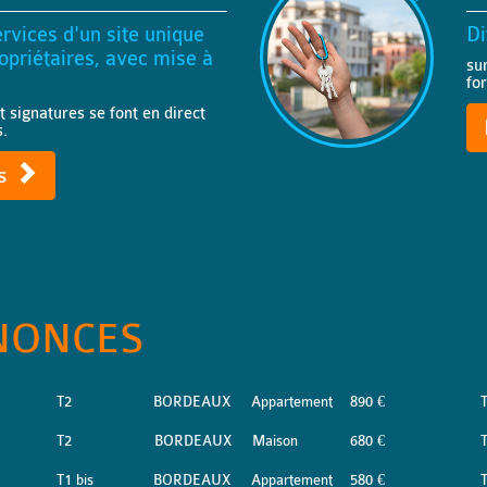
rvices d'un site unique
Di
priétaires, avec mise à
su
fo
t signatures se font en direct
s.
ts
NONCES
T2
BORDEAUX
Appartement
890 €
T2
BORDEAUX
Maison
680 €
T
T1 bis
BORDEAUX
Appartement
580 €
T