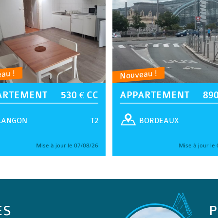
au !
Nouveau !
ARTEMENT
530 € CC
APPARTEMENT
890
T2
LANGON
BORDEAUX
Mise à jour le 07/08/26
Mise à jour le
ES
P