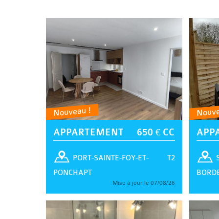
Nouveau !
Nouve
APPARTEMENT
650 € CC
APP
T2
PORT-SAINTE-FOY-ET-
PONCHAPT
BORD
Mise à jour le 07/08/26