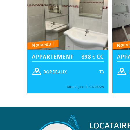
Nouveau !
Nouve
APPARTEMENT
898 € CC
APP
T3
BORDEAUX
Mise à jour le 07/08/26
LOCATAIR