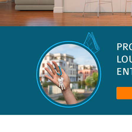
PR
LO
ENT