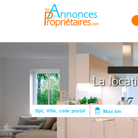
La locat
Max km