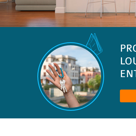
PR
LO
ENT