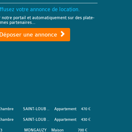
ffusez votre annonce de location.
r notre portail et automatiquement sur des plate-
rmes partenaires...
Déposer une annonce
Chambre
SAINT-LOUB ..
Appartement
470 €
Chambre
SAINT-LOUB ..
Appartement
430 €
T3
MONGAUZY
Maison
700 €