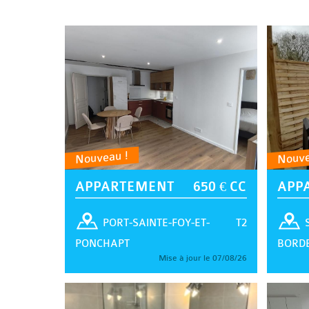
Nouveau !
Nouve
APPARTEMENT
650 € CC
APP
T2
PORT-SAINTE-FOY-ET-
PONCHAPT
BORD
Mise à jour le 07/08/26