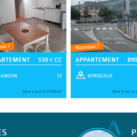
au !
Nouveau !
ARTEMENT
530 € CC
APPARTEMENT
890
T2
LANGON
BORDEAUX
Mise à jour le 07/08/26
Mise à jour le
ES
P