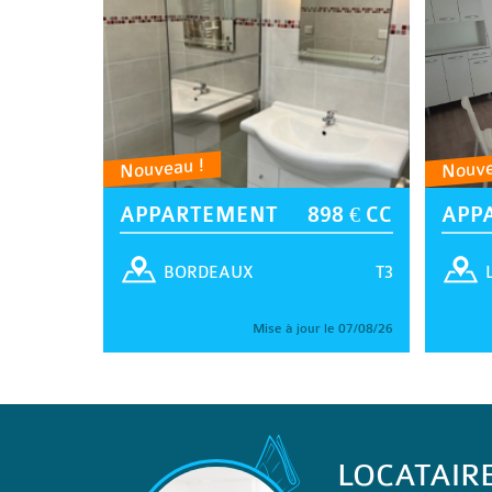
Nouveau !
Nouve
APPARTEMENT
898 € CC
APP
T3
BORDEAUX
Mise à jour le 07/08/26
LOCATAIR