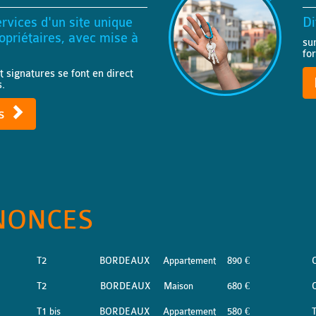
rvices d'un site unique
Di
priétaires, avec mise à
su
fo
t signatures se font en direct
s.
ts
NONCES
T2
BORDEAUX
Appartement
890 €
T2
BORDEAUX
Maison
680 €
T1 bis
BORDEAUX
Appartement
580 €