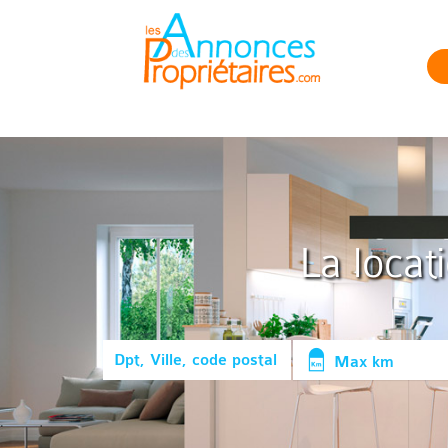
La locat
Max km