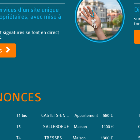
rvices d'un site unique
Di
priétaires, avec mise à
su
fo
t signatures se font en direct
s.
ts
NONCES
T1 bis
CASTETS-EN ..
Appartement
580 €
T5
SALLEBOEUF
Maison
1400 €
T4
TRESSES
Maison
1300 €
S