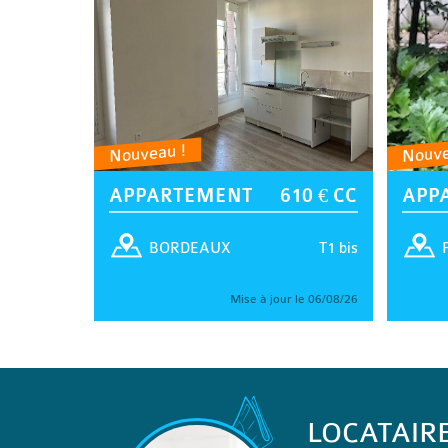
Nouveau !
Nouve
APPARTEMENT
610 € CC
APP
T1 bis
BORDEAUX
Mise à jour le 06/08/26
LOCATAIR