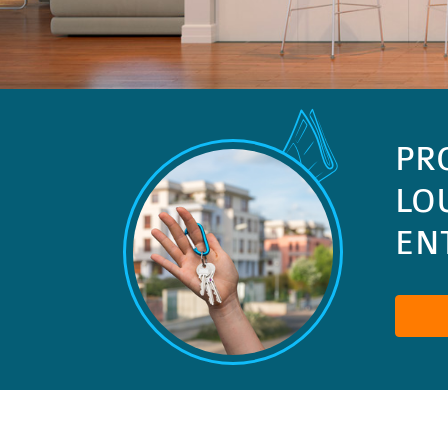
PR
LO
ENT