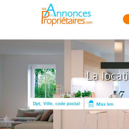
La locat
Max km