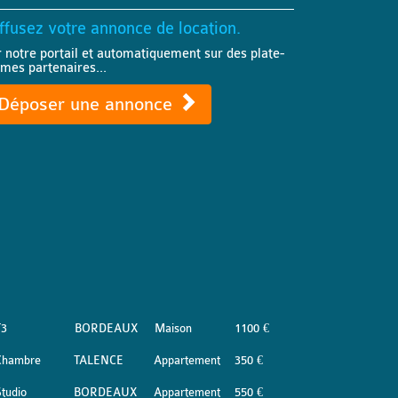
ffusez votre annonce de location.
r notre portail et automatiquement sur des plate-
rmes partenaires...
Déposer une annonce
T3
BORDEAUX
Maison
1100 €
Chambre
TALENCE
Appartement
350 €
tudio
BORDEAUX
Appartement
550 €