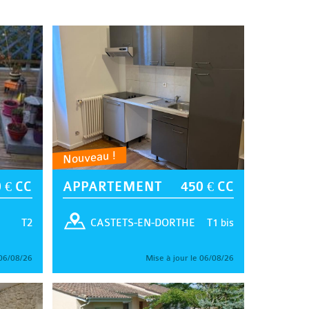
Nouveau !
 € CC
APPARTEMENT
450 € CC
T2
T1 bis
CASTETS-EN-DORTHE
 06/08/26
Mise à jour le 06/08/26