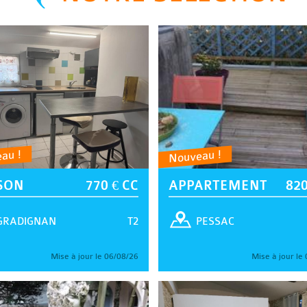
au !
Nouveau !
SON
770 € CC
APPARTEMENT
820
T2
GRADIGNAN
PESSAC
Mise à jour le 06/08/26
Mise à jour le