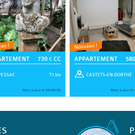
au !
Nouveau !
ARTEMENT
730 € CC
APPARTEMENT
580
T1 bis
PESSAC
CASTETS-EN-DORTHE
Mise à jour le 06/08/26
Mise à jour le
ES
P