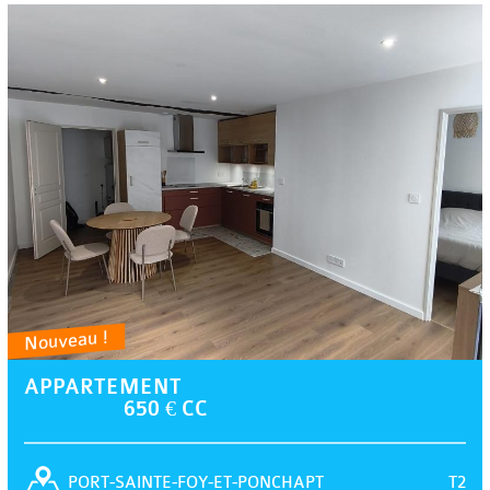
Nouveau !
APPARTEMENT
650 € CC
T2
PORT-SAINTE-FOY-ET-PONCHAPT