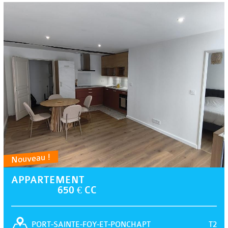
Nouveau !
APPARTEMENT
650 € CC
T2
PORT-SAINTE-FOY-ET-PONCHAPT