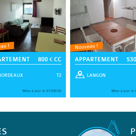
au !
Nouveau !
ARTEMENT
800 € CC
APPARTEMENT
530
T2
BORDEAUX
LANGON
Mise à jour le 07/08/26
Mise à jour le
ES
P