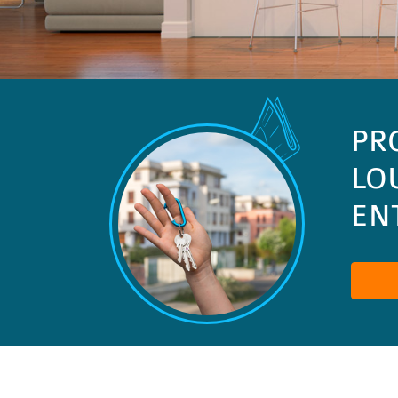
PR
LO
ENT