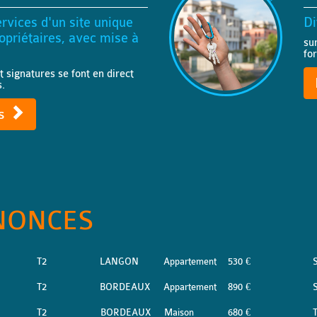
rvices d'un site unique
Di
priétaires, avec mise à
su
fo
t signatures se font en direct
s.
ts
NONCES
T2
LANGON
Appartement
530 €
S
T2
BORDEAUX
Appartement
890 €
S
T2
BORDEAUX
Maison
680 €