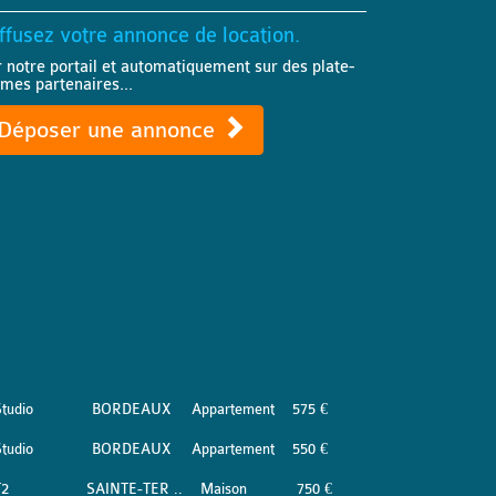
ffusez votre annonce de location.
r notre portail et automatiquement sur des plate-
rmes partenaires...
Déposer une annonce
tudio
BORDEAUX
Appartement
575 €
tudio
BORDEAUX
Appartement
550 €
T2
SAINTE-TER ..
Maison
750 €