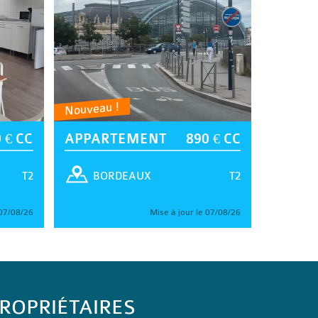
Nouveau !
 € CC
APPARTEMENT
890 € CC
T2
T2
BORDEAUX
 07/08/26
Mise à jour le 07/08/26
ROPRIÉTAIRES