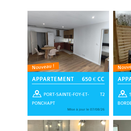
Nouveau !
Nouve
APPARTEMENT
650 € CC
APP
T2
PORT-SAINTE-FOY-ET-
PONCHAPT
BORD
Mise à jour le 07/08/26