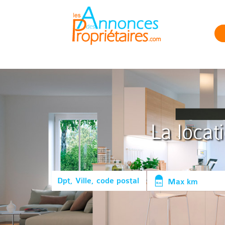
La locat
Max km