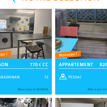
au !
Nouveau !
SON
770 € CC
APPARTEMENT
820
T2
GRADIGNAN
PESSAC
Mise à jour le 06/08/26
Mise à jour le