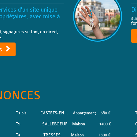
rvices d'un site unique
Di
priétaires, avec mise à
su
fo
t signatures se font en direct
s.
ts
NONCES
T1 bis
CASTETS-EN ..
Appartement
580 €
T5
SALLEBOEUF
Maison
1400 €
T4
TRESSES
Maison
1300 €
S