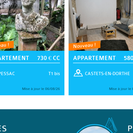
au !
Nouveau !
ARTEMENT
730 € CC
APPARTEMENT
580
T1 bis
PESSAC
CASTETS-EN-DORTHE
Mise à jour le 06/08/26
Mise à jour le
ES
P