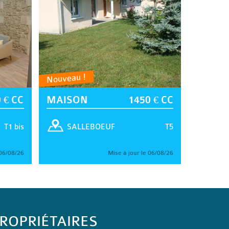
Nouveau !
 € CC
MAISON
1450 € CC
T1 bis
T5
SALLEBOEUF
 06/08/26
Mise à jour le 06/08/26
ROPRIÉTAIRES