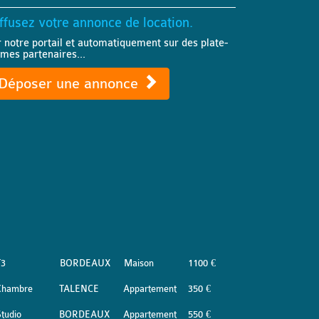
ffusez votre annonce de location.
r notre portail et automatiquement sur des plate-
rmes partenaires...
Déposer une annonce
T3
BORDEAUX
Maison
1100 €
Chambre
TALENCE
Appartement
350 €
tudio
BORDEAUX
Appartement
550 €