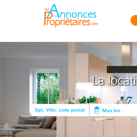
La locat
Max km