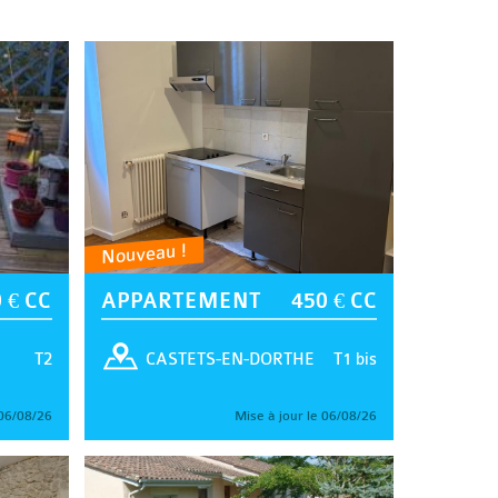
Nouveau !
 € CC
APPARTEMENT
450 € CC
T2
T1 bis
CASTETS-EN-DORTHE
 06/08/26
Mise à jour le 06/08/26