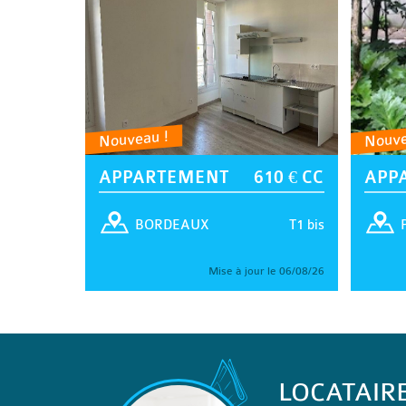
Nouveau !
Nouve
APPARTEMENT
610 € CC
APP
T1 bis
BORDEAUX
Mise à jour le 06/08/26
LOCATAIR