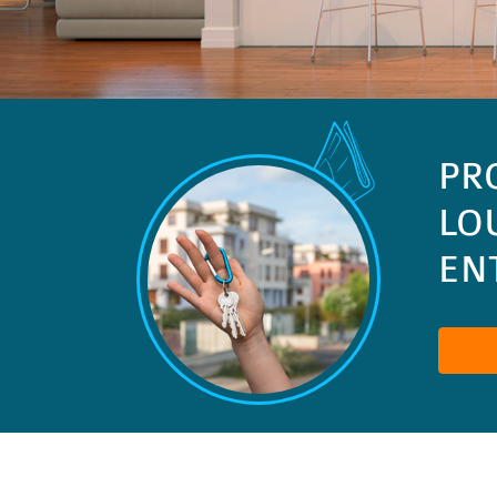
PR
LO
ENT