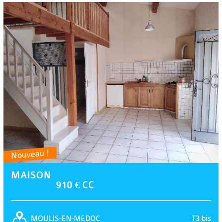
Nouveau !
MAISON
910 € CC
T3 bis
MOULIS-EN-MEDOC