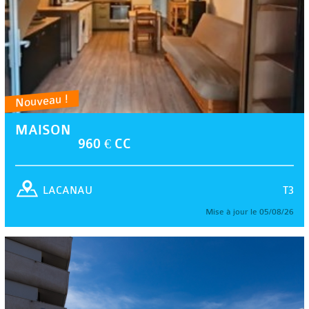
Nouveau !
MAISON
960 € CC
T3
LACANAU
Mise à jour le 05/08/26