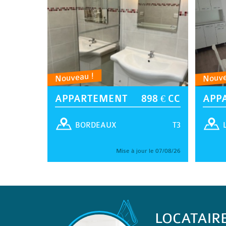
Nouveau !
Nouve
APPARTEMENT
898 € CC
APP
T3
BORDEAUX
Mise à jour le 07/08/26
LOCATAIR