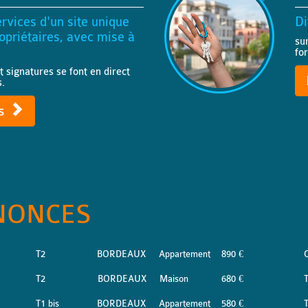
rvices d'un site unique
Di
priétaires, avec mise à
su
fo
t signatures se font en direct
s.
ts
NONCES
T2
BORDEAUX
Appartement
890 €
T2
BORDEAUX
Maison
680 €
T1 bis
BORDEAUX
Appartement
580 €
T