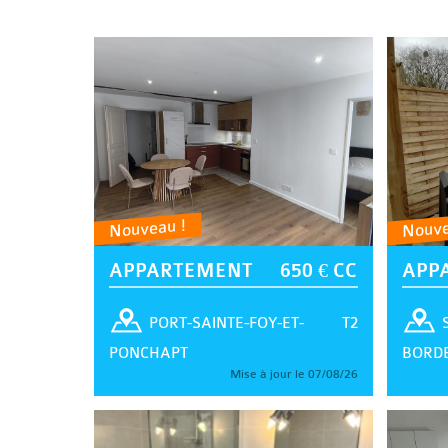
Nouveau !
Nouve
APPARTEMENT
650 € CC
APP
T2
PORT-SAINTE-FOY-ET-
PONCHAPT
BORD
Mise à jour le 07/08/26