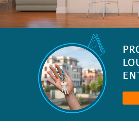
PR
LO
ENT