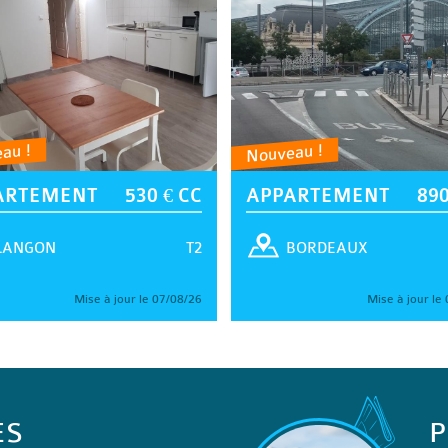
au !
Nouveau !
ARTEMENT
530 € CC
APPARTEMENT
890
T2
LANGON
BORDEAUX
Mise à jour le 07/08/26
Mise à jour le
ES
P