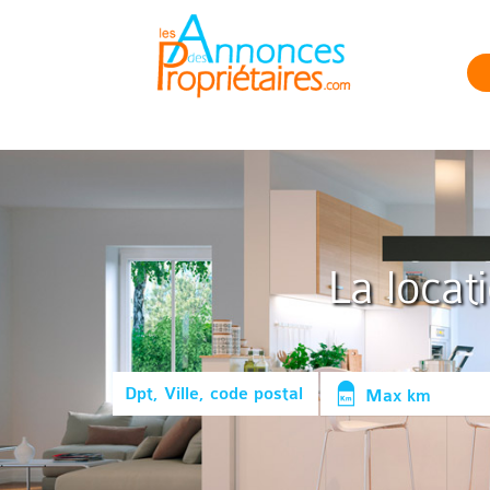
La locat
Max km