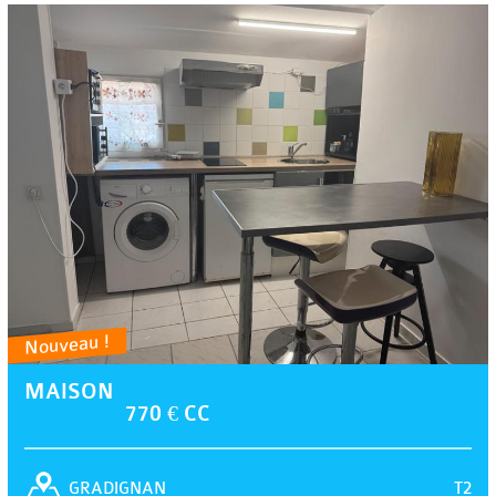
Nouveau !
MAISON
770 € CC
T2
GRADIGNAN