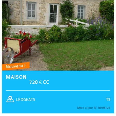
Nouveau !
MAISON
720 € CC
T3
LEOGEATS
Mise à jour le 10/08/26