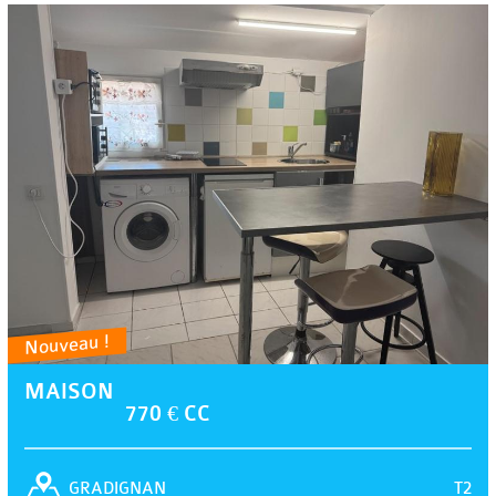
Nouveau !
MAISON
770 € CC
T2
GRADIGNAN