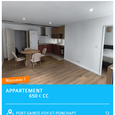
Nouveau !
APPARTEMENT
650 € CC
T2
PORT-SAINTE-FOY-ET-PONCHAPT