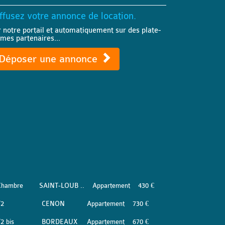
ffusez votre annonce de location.
r notre portail et automatiquement sur des plate-
rmes partenaires...
Déposer une annonce
Chambre
SAINT-LOUB ..
Appartement
430 €
T2
CENON
Appartement
730 €
2 bis
BORDEAUX
Appartement
670 €