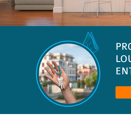
PR
LO
ENT