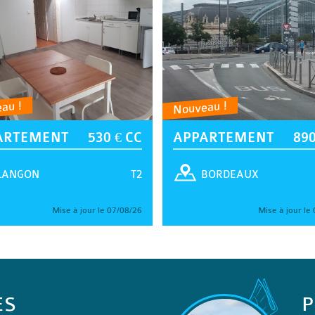
au !
Nouveau !
ARTEMENT
530 € CC
APPARTEMENT
890
T2
LANGON
BORDEAUX
Mise à jour le 07/08/26
Mise à jour le
ES
P