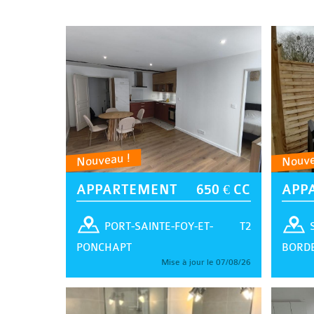
Nouveau !
Nouve
APPARTEMENT
650 € CC
APP
T2
PORT-SAINTE-FOY-ET-
PONCHAPT
BORD
Mise à jour le 07/08/26