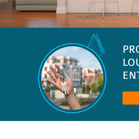
PR
LO
ENT