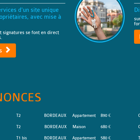
rvices d'un site unique
Di
priétaires, avec mise à
su
fo
t signatures se font en direct
s.
ts
NONCES
T2
BORDEAUX
Appartement
890 €
T2
BORDEAUX
Maison
680 €
T1 bis
BORDEAUX
Appartement
580 €