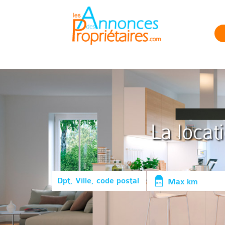
La locat
Max km