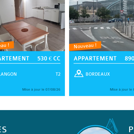
au !
Nouveau !
ARTEMENT
530 € CC
APPARTEMENT
890
T2
LANGON
BORDEAUX
Mise à jour le 07/08/26
Mise à jour le
ES
P