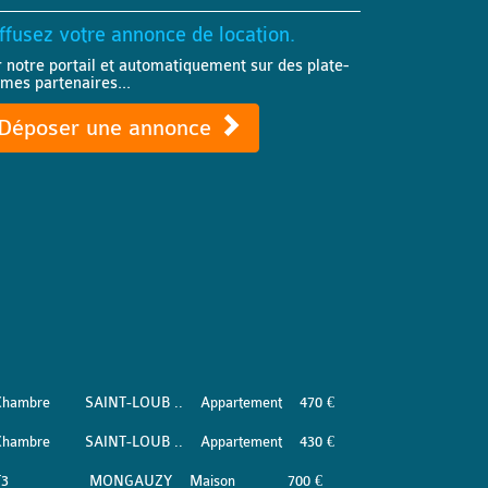
ffusez votre annonce de location.
r notre portail et automatiquement sur des plate-
rmes partenaires...
Déposer une annonce
Chambre
SAINT-LOUB ..
Appartement
470 €
Chambre
SAINT-LOUB ..
Appartement
430 €
T3
MONGAUZY
Maison
700 €