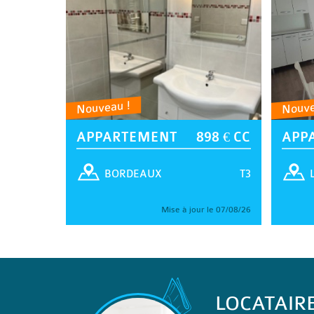
Nouveau !
Nouve
APPARTEMENT
898 € CC
APP
T3
BORDEAUX
Mise à jour le 07/08/26
LOCATAIR