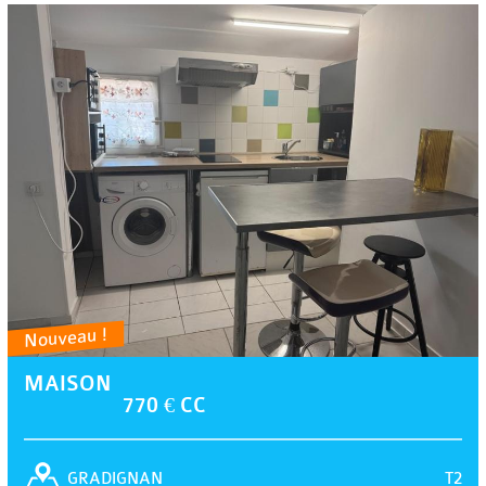
Nouveau !
MAISON
770 € CC
T2
GRADIGNAN