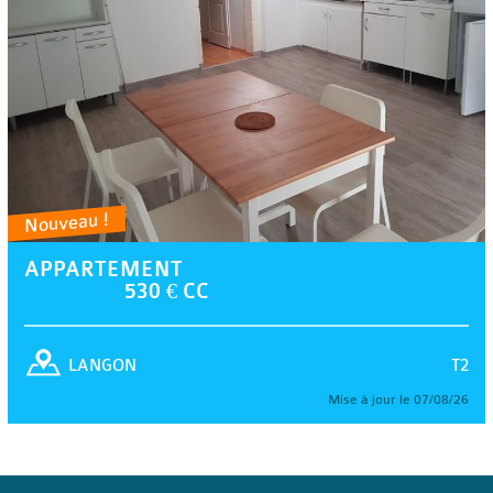
Nouveau !
APPARTEMENT
530 € CC
T2
LANGON
Mise à jour le 07/08/26