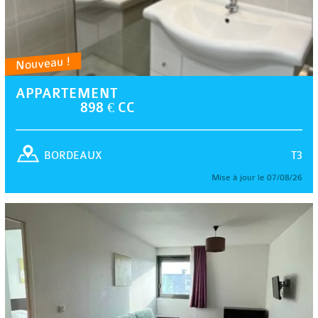
Nouveau !
APPARTEMENT
898 € CC
T3
BORDEAUX
Mise à jour le 07/08/26