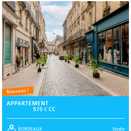
Nouveau !
APPARTEMENT
575 € CC
Studio
BORDEAUX