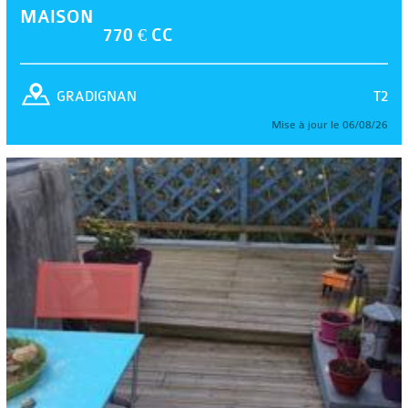
MAISON
770 € CC
T2
GRADIGNAN
Mise à jour le 06/08/26