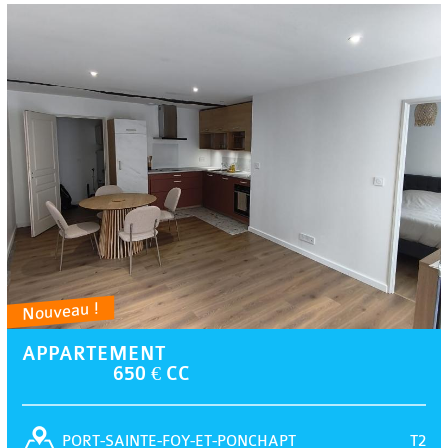
Nouveau !
APPARTEMENT
650 € CC
T2
PORT-SAINTE-FOY-ET-PONCHAPT