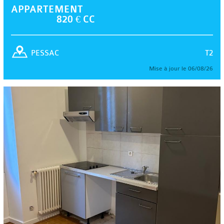
APPARTEMENT
820 € CC
T2
PESSAC
Mise à jour le 06/08/26