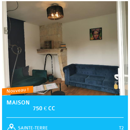
Nouveau !
MAISON
750 € CC
T2
SAINTE-TERRE