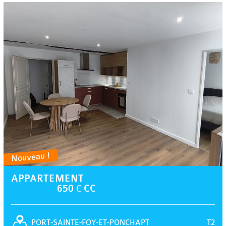
Nouveau !
APPARTEMENT
650 € CC
T2
PORT-SAINTE-FOY-ET-PONCHAPT