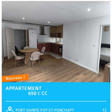
Nouveau !
APPARTEMENT
650 € CC
T2
PORT-SAINTE-FOY-ET-PONCHAPT