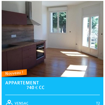
Nouveau !
APPARTEMENT
740 € CC
T2
VENSAC