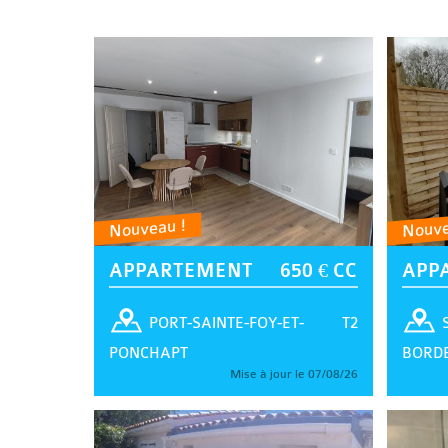
Nouveau !
Nouve
APPARTEMENT
650 € CC
APP
T2
PORT-SAINTE-FOY-ET-
PONCHAPT
BORD
Mise à jour le 07/08/26