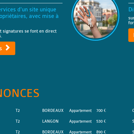
rvices d'un site unique
Di
priétaires, avec mise à
su
fo
t signatures se font en direct
s.
ts
NONCES
T2
BORDEAUX
Appartement
700 €
T2
LANGON
Appartement
530 €
S
T2
BORDEAUX
Appartement
890 €
S