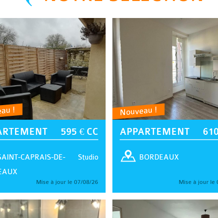
au !
Nouveau !
ARTEMENT
595 € CC
APPARTEMENT
610
Studio
SAINT-CAPRAIS-DE-
BORDEAUX
EAUX
Mise à jour le 07/08/26
Mise à jour le