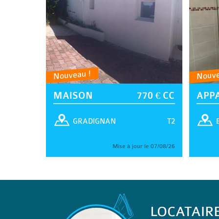
Nouveau !
Nouve
MAISON
770 € CC
APP
T2
GRADIGNAN
Mise à jour le 07/08/26
LOCATAIR