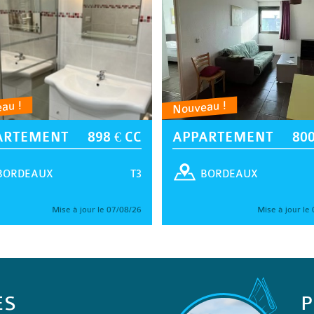
au !
Nouveau !
ARTEMENT
898 € CC
APPARTEMENT
800
T3
BORDEAUX
BORDEAUX
Mise à jour le 07/08/26
Mise à jour le
ES
P