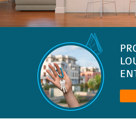
PR
LO
ENT