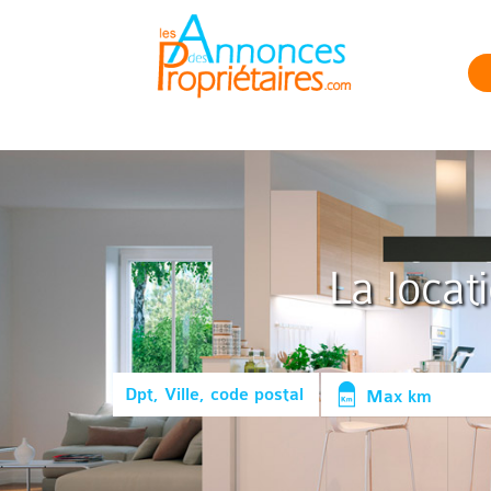
La locat
Max km