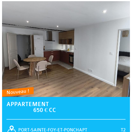
Nouveau !
APPARTEMENT
650 € CC
T2
PORT-SAINTE-FOY-ET-PONCHAPT