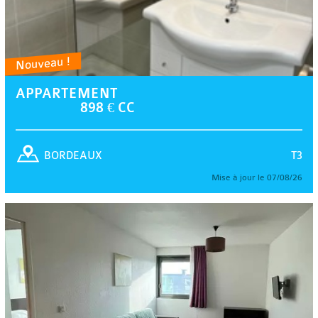
Nouveau !
APPARTEMENT
898 € CC
T3
BORDEAUX
Mise à jour le 07/08/26