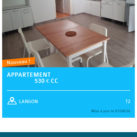
Nouveau !
APPARTEMENT
530 € CC
T2
LANGON
Mise à jour le 07/08/26