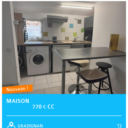
Nouveau !
MAISON
770 € CC
T2
GRADIGNAN