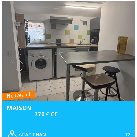
Nouveau !
MAISON
770 € CC
T2
GRADIGNAN