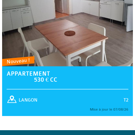
Nouveau !
APPARTEMENT
530 € CC
T2
LANGON
Mise à jour le 07/08/26