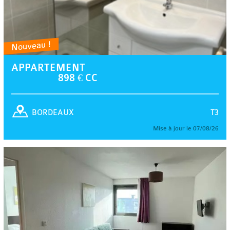
Nouveau !
APPARTEMENT
898 € CC
T3
BORDEAUX
Mise à jour le 07/08/26