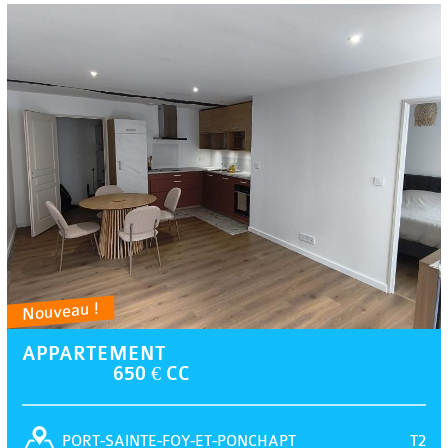
Nouveau !
APPARTEMENT
650 € CC
T2
PORT-SAINTE-FOY-ET-PONCHAPT