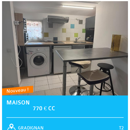
Nouveau !
MAISON
770 € CC
T2
GRADIGNAN