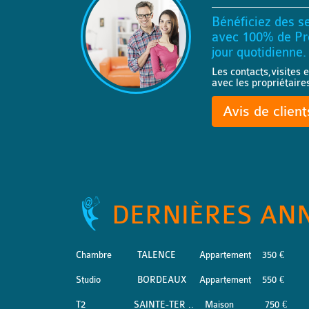
Bénéficiez des se
avec 100% de Pro
jour quotidienne.
Les contacts,visites e
avec les propriétaire
Avis de clien
DERNIÈRES AN
Chambre
TALENCE
Appartement
350 €
Studio
BORDEAUX
Appartement
550 €
T2
SAINTE-TER ..
Maison
750 €