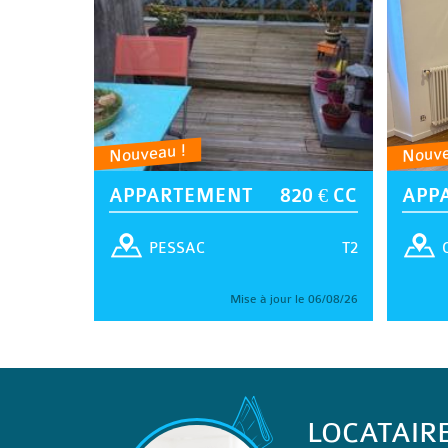
Nouveau !
Nouve
APPARTEMENT
820 € CC
APP
T2
PESSAC
Mise à jour le 06/08/26
LOCATAIR