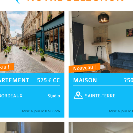
au !
Nouveau !
ARTEMENT
575 € CC
MAISON
750
Studio
BORDEAUX
SAINTE-TERRE
Mise à jour le 07/08/26
Mise à jour le