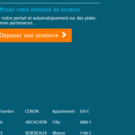
ffusez votre annonce de location.
r notre portail et automatiquement sur des plate-
rmes partenaires...
Déposer une annonce
Chambre
CENON
Appartement
350 €
T6
ARCACHON
Villa
3800 €
T3
BORDEAUX
Maison
1100 €