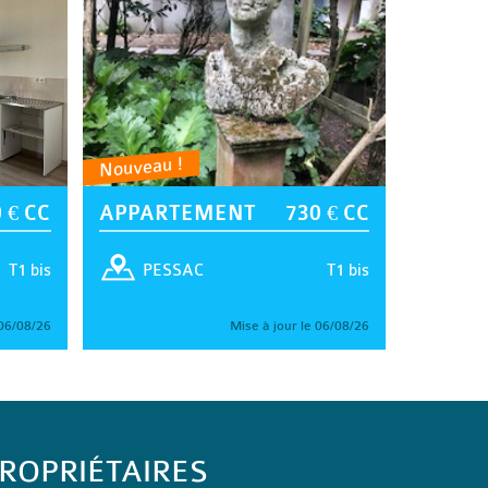
Nouveau !
 € CC
APPARTEMENT
730 € CC
T1 bis
T1 bis
PESSAC
 06/08/26
Mise à jour le 06/08/26
ROPRIÉTAIRES