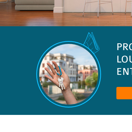
PR
LO
ENT