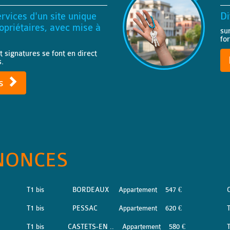
rvices d'un site unique
Di
priétaires, avec mise à
su
fo
t signatures se font en direct
s.
ts
NONCES
T1 bis
BORDEAUX
Appartement
547 €
T1 bis
PESSAC
Appartement
620 €
T1 bis
CASTETS-EN ..
Appartement
580 €