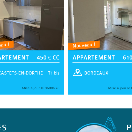
au !
Nouveau !
ARTEMENT
450 € CC
APPARTEMENT
610
T1 bis
CASTETS-EN-DORTHE
BORDEAUX
Mise à jour le 06/08/26
Mise à jour le
ES
P