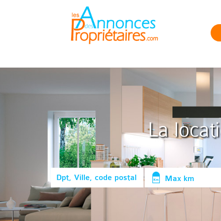
La locat
Max km