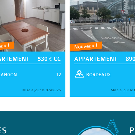
au !
Nouveau !
ARTEMENT
530 € CC
APPARTEMENT
890
T2
LANGON
BORDEAUX
Mise à jour le 07/08/26
Mise à jour le
ES
P