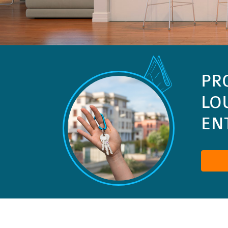
PR
LO
ENT