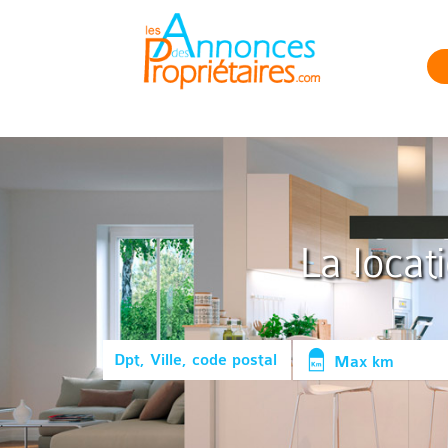
La locat
Max km