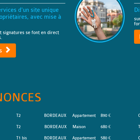
rvices d'un site unique
Di
priétaires, avec mise à
su
fo
t signatures se font en direct
s.
ts
NONCES
T2
BORDEAUX
Appartement
890 €
T2
BORDEAUX
Maison
680 €
T
T1 bis
BORDEAUX
Appartement
580 €