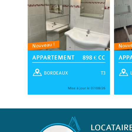
Nouveau !
Nouve
APPARTEMENT
898 € CC
APP
T3
BORDEAUX
Mise à jour le 07/08/26
LOCATAIR