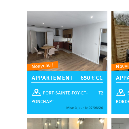
Nouveau !
Nouve
APPARTEMENT
650 € CC
APP
T2
PORT-SAINTE-FOY-ET-
PONCHAPT
BORD
Mise à jour le 07/08/26