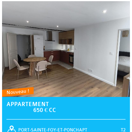
Nouveau !
APPARTEMENT
650 € CC
T2
PORT-SAINTE-FOY-ET-PONCHAPT