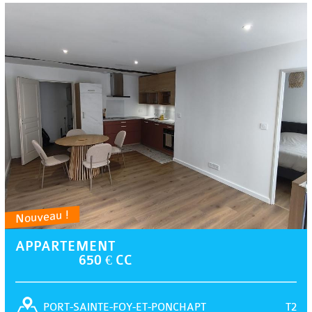
Nouveau !
APPARTEMENT
650 € CC
T2
PORT-SAINTE-FOY-ET-PONCHAPT