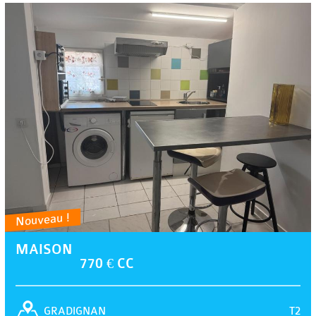
Nouveau !
MAISON
770 € CC
T2
GRADIGNAN