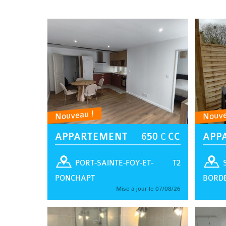
Nouveau !
Nouve
APPARTEMENT
650 € CC
APP
T2
PORT-SAINTE-FOY-ET-
PONCHAPT
BORD
Mise à jour le 07/08/26