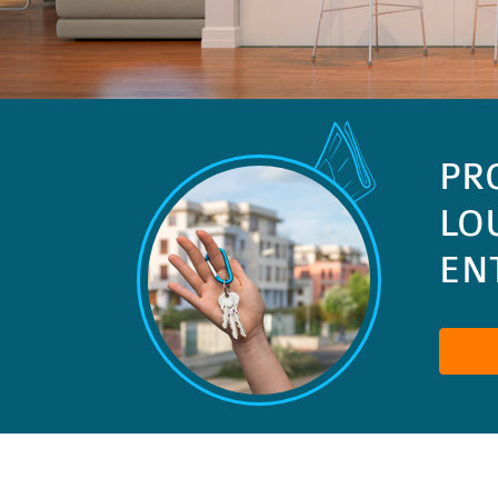
PR
LO
ENT