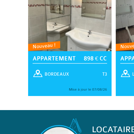
Nouveau !
Nouve
APPARTEMENT
898 € CC
APP
T3
BORDEAUX
Mise à jour le 07/08/26
LOCATAIR