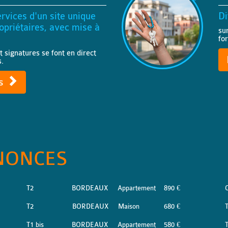
rvices d'un site unique
Di
priétaires, avec mise à
su
fo
t signatures se font en direct
s.
ts
NONCES
T2
BORDEAUX
Appartement
890 €
T2
BORDEAUX
Maison
680 €
T1 bis
BORDEAUX
Appartement
580 €
T