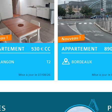
au !
Nouveau !
ARTEMENT
530 € CC
APPARTEMENT
890
T2
LANGON
BORDEAUX
Mise à jour le 07/08/26
Mise à jour le
ES
P