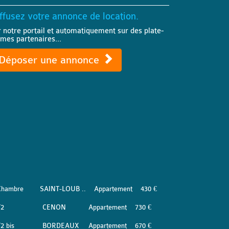
ffusez votre annonce de location.
r notre portail et automatiquement sur des plate-
rmes partenaires...
Déposer une annonce
Chambre
SAINT-LOUB ..
Appartement
430 €
T2
CENON
Appartement
730 €
2 bis
BORDEAUX
Appartement
670 €