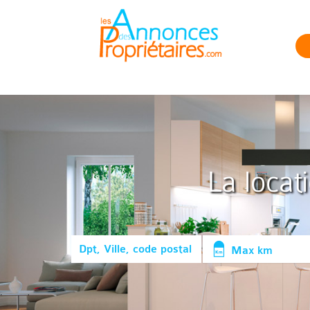
La locat
Max km