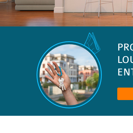
PR
LO
ENT