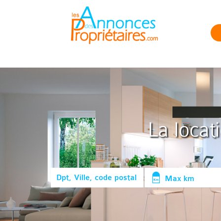
La locat
Max km