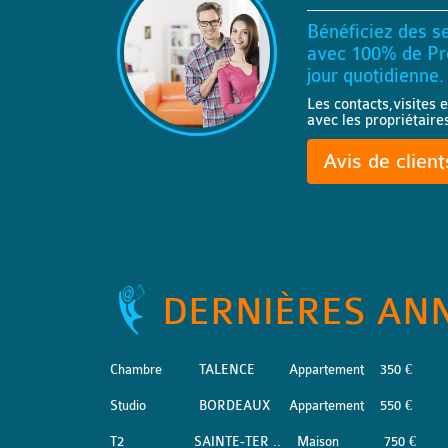
Bénéficiez des se
avec 100% de Pro
jour quotidienne.
Les contacts,visites e
avec les propriétaire
Avis de clien
DERNIÈRES AN
Chambre
TALENCE
Appartement
350 €
Studio
BORDEAUX
Appartement
550 €
T2
SAINTE-TER ..
Maison
750 €