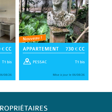
Nouveau !
 € CC
APPARTEMENT
730 € CC
T1 bis
T1 bis
PESSAC
 06/08/26
Mise à jour le 06/08/26
ROPRIÉTAIRES