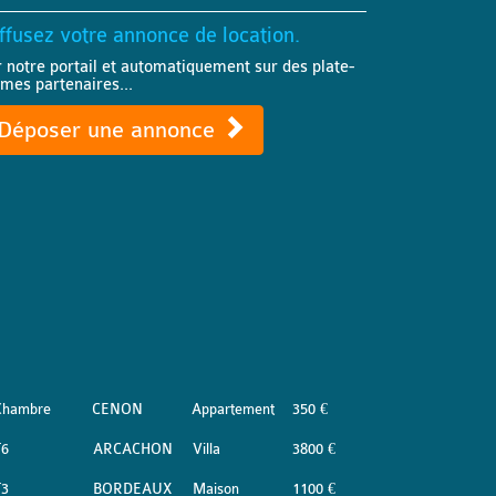
ffusez votre annonce de location.
r notre portail et automatiquement sur des plate-
rmes partenaires...
Déposer une annonce
Chambre
CENON
Appartement
350 €
T6
ARCACHON
Villa
3800 €
T3
BORDEAUX
Maison
1100 €