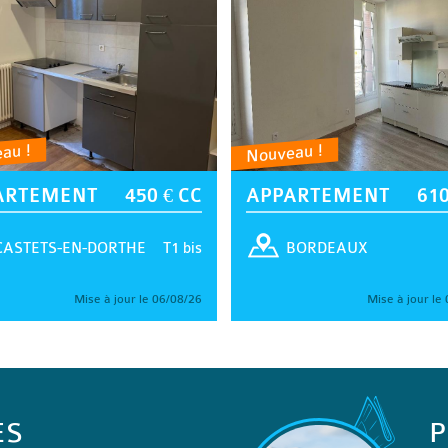
au !
Nouveau !
ARTEMENT
450 € CC
APPARTEMENT
610
T1 bis
CASTETS-EN-DORTHE
BORDEAUX
Mise à jour le 06/08/26
Mise à jour le
ES
P