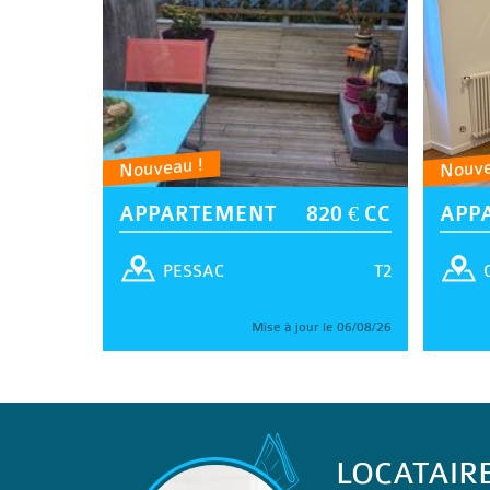
Nouveau !
Nouve
APPARTEMENT
820 € CC
APP
T2
PESSAC
Mise à jour le 06/08/26
LOCATAIR