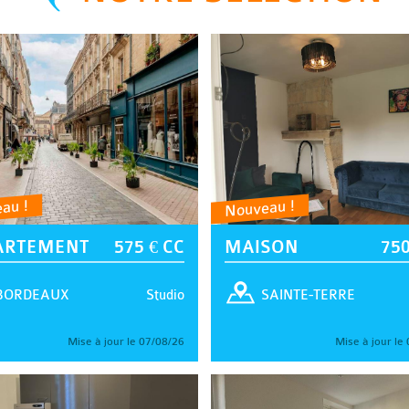
au !
Nouveau !
ARTEMENT
575 € CC
MAISON
750
Studio
BORDEAUX
SAINTE-TERRE
Mise à jour le 07/08/26
Mise à jour le