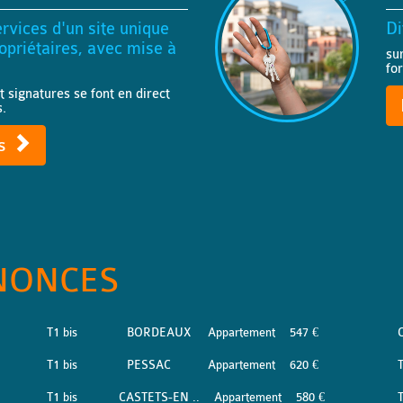
rvices d'un site unique
Di
priétaires, avec mise à
su
fo
t signatures se font en direct
s.
ts
NONCES
T1 bis
BORDEAUX
Appartement
547 €
T1 bis
PESSAC
Appartement
620 €
T1 bis
CASTETS-EN ..
Appartement
580 €