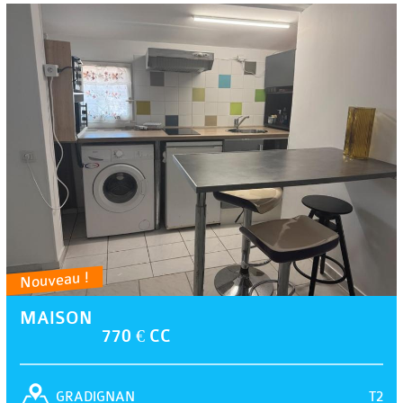
Nouveau !
MAISON
770 € CC
T2
GRADIGNAN